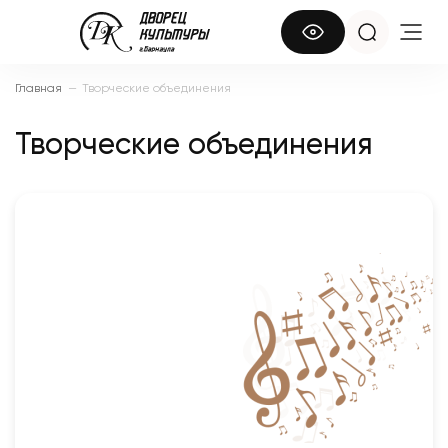
Главная
—
Творческие объединения
Творческие объединения
Заслуженный коллектив самодеятельного
художественного творчества Алтайского края,
лауреат Демидовской премии, народный хор
русской песни имени М. Шахворостова
"Сибиряночка"
Студия народной песни «ОТРАДА»
Вокальная эстрадная студия «ДоМинанта»