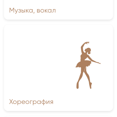
Музыка, вокал
Заслуженный коллектив самодеятельного
художественного творчества Алтайского края
народный театр танца «РОЗА»
Заслуженный коллектив Алтайского края ансамбль
классического танца «ЭОС»
Образцовая студия заслуженного коллектива
Алтайского края театра танца «Роза»
Детская хореографическая студия «Сибиряночка»
Школа–студия Заслуженного самодеятельно
коллектива Алтайского края ансамбля
классического танца «ЭОС»
Хореография