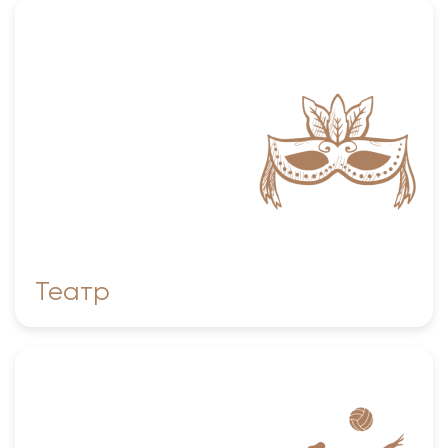
Образцовый самодеятельный коллектив Алтайского
края театр-студия «Главные роли»
Театр
КГБУ СП «Спортивная школа олимпийского резерва
по волейболу «Заря Алтая»