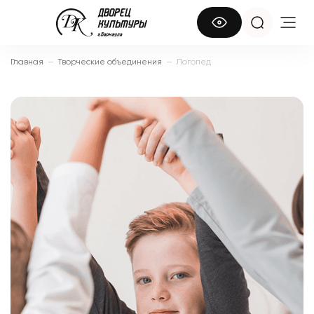
Главная
—
Творческие объединения
—
Логопед