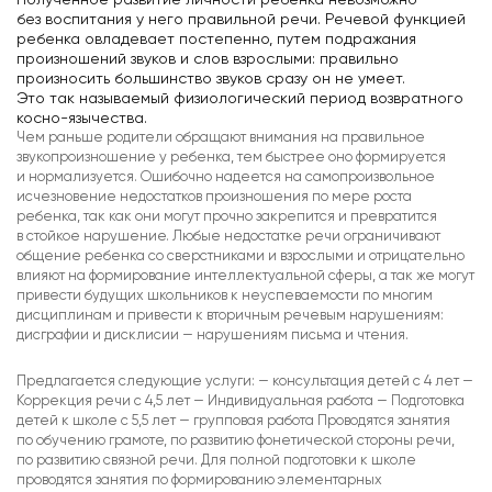
без воспитания у него правильной речи. Речевой функцией
ребенка овладевает постепенно, путем подражания
произношений звуков и слов взрослыми: правильно
произносить большинство звуков сразу он не умеет.
Это так называемый физиологический период возвратного
косно-язычества.
Чем раньше родители обращают внимания на правильное
звукопроизношение у ребенка, тем быстрее оно формируется
и нормализуется. Ошибочно надеется на самопроизвольное
исчезновение недостатков произношения по мере роста
ребенка, так как они могут прочно закрепится и превратится
в стойкое нарушение. Любые недостатке речи ограничивают
общение ребенка со сверстниками и взрослыми и отрицательно
влияют на формирование интеллектуальной сферы, а так же могут
привести будущих школьников к неуспеваемости по многим
дисциплинам и привести к вторичным речевым нарушениям:
дисграфии и дисклисии — нарушениям письма и чтения.
Предлагается следующие услуги: — консультация детей с 4 лет —
Коррекция речи с 4,5 лет — Индивидуальная работа — Подготовка
детей к школе с 5,5 лет — групповая работа Проводятся занятия
по обучению грамоте, по развитию фонетической стороны речи,
по развитию связной речи. Для полной подготовки к школе
проводятся занятия по формированию элементарных