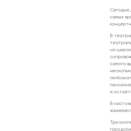
Сегодня 
самых яр
концертн
В театра
театраль
на широк
сопровож
самого в
нескольк
любознат
пенсионе
и остаёт
В настоя
занимают
Три колл
городски