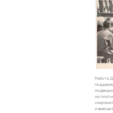
Работа Д
поддержи
подведом
на платн
сохранит
и выводи