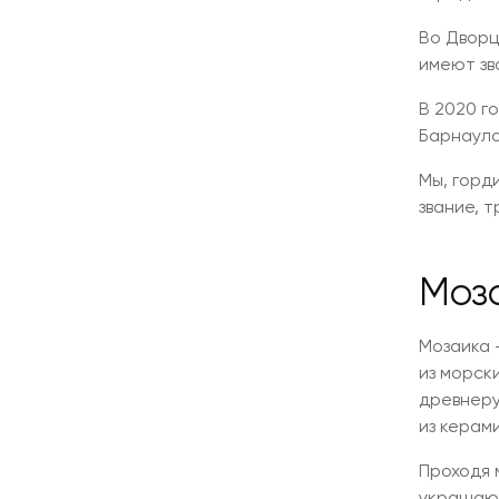
Во Дворц
имеют зв
В 2020 г
Барнаула
Мы, горд
звание, 
Моз
Мозаика 
из морск
древнеру
из керам
Проходя 