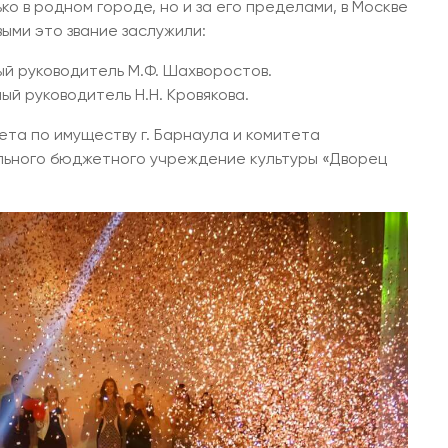
ко в родном городе, но и за его пределами, в Москве
выми это звание заслужили:
й руководитель М.Ф. Шахворостов.
й руководитель Н.Н. Кровякова.
тета по имуществу г. Барнаула и комитета
пального бюджетного учреждение культуры «Дворец