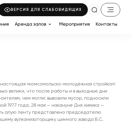
ВЕРСИЯ ДЛЯ СЛАБОВИДЯЩИХ
ения
Аренда залов
Мероприятия
Контакты
ла настоящая «комсомольско-молодёжная стройка»!
ко велики, что после работы и в выходные дни
оителям, чем могли: вывозили мусор, подносили
й 1977 года, 28 мая — накануне Дня химика —
ать алую ленту представлено председателю
учшему вулканизаторщику шинного завода В.С.