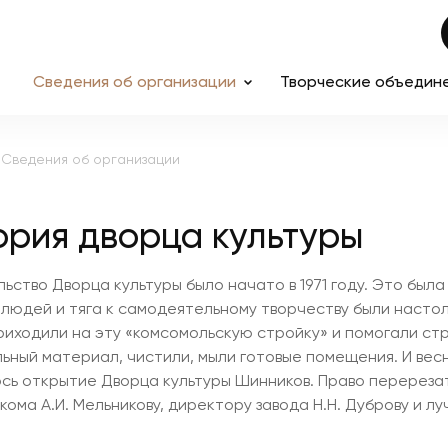
Сведения об организации
Творческие объедин
Сведения об организации
ория дворца культуры
ьство Дворца культуры было начато в 1971 году. Это бы
людей и тяга к самодеятельному творчеству были настоль
риходили на эту «комсомольскую стройку» и помогали стр
ьный материал, чистили, мыли готовые помещения. И весно
сь открытие Дворца культуры Шинников. Право перерез
кома А.И. Мельникову, директору завода Н.Н. Дуброву и л