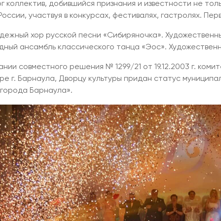
ог коллектив, добившийся признания и известности не толь
России, участвуя в конкурсах, фестивалях, гастролях. Пер
дежный хор русской песни «Сибиряночка». Художественны
ный ансамбль классического танца «Эос». Художественны
ании совместного решения № 1299/21 от 19.12.2003 г. коми
уре г. Барнаула, Дворцу культуры придан статус муници
 города Барнаула».