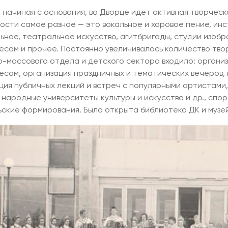
, начиная с основания, во Дворце идёт активная творческ
ости самое разное — это вокальное и хоровое пение, ин
ьное, театральное искусство, агитбригады, студии изобр
есам и прочее. Постоянно увеличивалось количество твор
о-массового отдела и детского сектора входило: организ
есам, организация праздничных и тематических вечеров, 
ция публичных лекций и встреч с популярными артистами,
 народные университеты культуры и искусства и др., спор
ские формирования. Была открыта библиотека ДК и музе