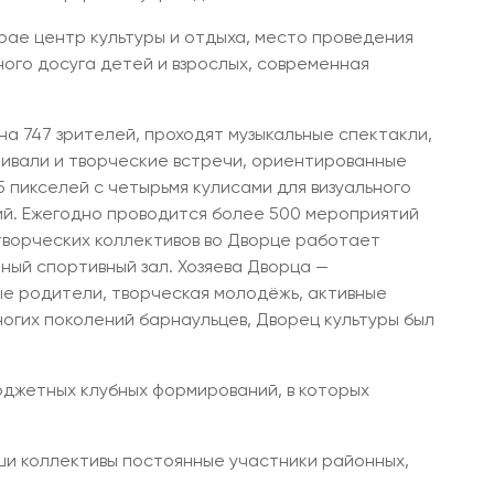
крае центр культуры и отдыха, место проведения
ного досуга детей и взрослых, современная
а 747 зрителей, проходят музыкальные спектакли,
тивали и творческие встречи, ориентированные
5 пикселей с четырьмя кулисами для визуального
й. Ежегодно проводится более 500 мероприятий
 творческих коллективов во Дворце работает
ный спортивный зал. Хозяева Дворца —
е родители, творческая молодёжь, активные
огих поколений барнаульцев, Дворец культуры был
юджетных клубных формирований, в которых
ши коллективы постоянные участники районных,