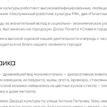
е культуры работают высококвалифицированные, любящи
ание «Заслуженный работник культуры РФ», два «Почетны
оду за значительный вклад в социально- экономическое ра
, был занесен на городскую Доску Почета «Слава и горд
имся высокой оценкой нашей деятельности и впредь с че
трудиться на благо нашего любимого города!
аика
— древнейший вид монументально — декоративной живопи
их камешков, из лазурита, яшмы, агата, мрамора, стеклянн
сской мозаики набирались из цветных кусков стекла — см
ики и даже металла.
мимо Дворца культуры по улице Антона Петрова, 146а, не