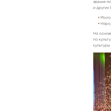
звание м
и других 
Моло
Народ
На основ
по культ
культуры