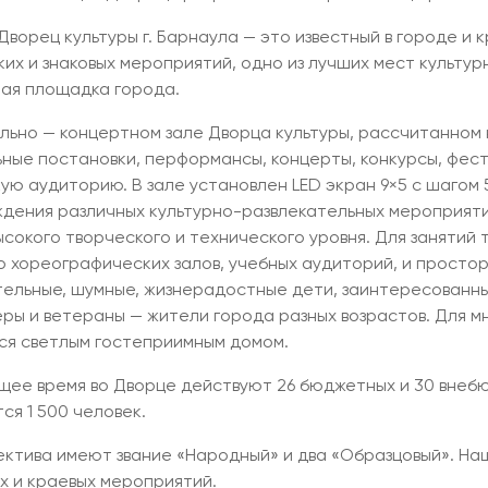
Дворец культуры г. Барнаула — это известный в городе и 
ких и знаковых мероприятий, одно из лучших мест культур
ая площадка города.
льно — концертном зале Дворца культуры, рассчитанном н
ные постановки, перформансы, концерты, конкурсы, фес
ую аудиторию. В зале установлен LED экран 9×5 с шагом 
дения различных культурно-развлекательных мероприяти
ысокого творческого и технического уровня. Для занятий
о хореографических залов, учебных аудиторий, и простор
ельные, шумные, жизнерадостные дети, заинтересованны
ры и ветераны — жители города разных возрастов. Для мн
ся светлым гостеприимным домом.
щее время во Дворце действуют 26 бюджетных и 30 внеб
ся 1 500 человек.
ектива имеют звание «Народный» и два «Образцовый». На
х и краевых мероприятий.