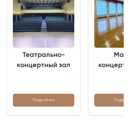
Театрально-
Мал
концертный зал
концерт
Подробнее
Подро