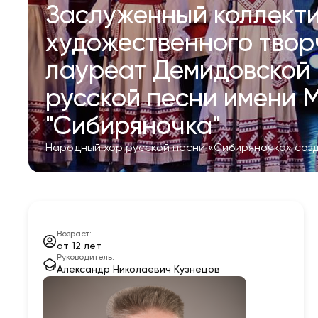
Заслуженный коллекти
художественного твор
лауреат Демидовской 
русской песни имени 
"Сибиряночка"
Народный хор русской песни «Сибиряночка» созда
Возраст:
от 12 лет
Руководитель:
Александр Николаевич Кузнецов