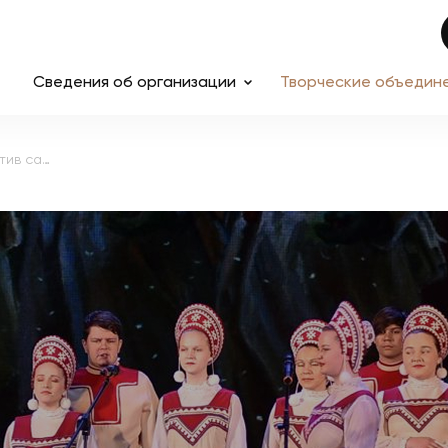
Сведения об организации
Творческие объедин
Заслуженный коллектив самодеятельного художественного творчества Алтайского края, лауреат Демидовской премии, народный хор русской песни имени М. Шахворостова "Сибиряночка"