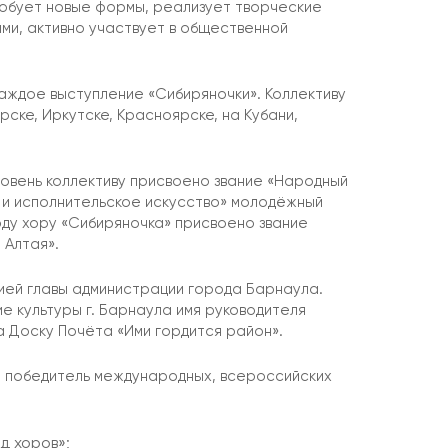
робует новые формы, реализует творческие
ми, активно участвует в общественной
аждое выступление «Сибиряночки». Коллективу
ске, Иркутске, Красноярске, на Кубани,
уровень коллективу присвоено звание «Народный
ка и исполнительское искусство» молодёжный
ду хору «Сибиряночка» присвоено звание
 Алтая».
ией главы администрации города Барнаула.
тие культуры г. Барнаула имя руководителя
а Доску Почёта «Ими гордится район».
 победитель международных, всероссийских
д хоров»;