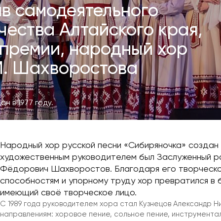
в самодеятельного
чества Алтайского края,
премии, народный хор
М. Шахворостова
н в 1977 году.
Народный хор русской песни «Сибиряночка» создан 
художественным руководителем был Заслуженный ра
Фёдорович Шахворостов. Благодаря его творческо
способностям и упорному труду хор превратился в 
имеющий своё творческое лицо.
С 1989 года руководителем хора стал Кузнецов Александр Ни
направлениям: хоровое пение, сольное пение, инструментал