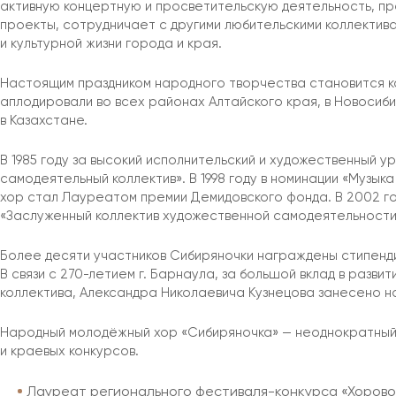
активную концертную и просветительскую деятельность, п
проекты, сотрудничает с другими любительскими коллектива
и культурной жизни города и края.
Настоящим праздником народного творчества становится к
аплодировали во всех районах Алтайского края, в Новосибир
в Казахстане.
В 1985 году за высокий исполнительский и художественный 
самодеятельный коллектив». В 1998 году в номинации «Музы
хор стал Лауреатом премии Демидовского фонда. В 2002 го
«Заслуженный коллектив художественной самодеятельности
Более десяти участников Сибиряночки награждены стипенд
В связи с 270-летием г. Барнаула, за большой вклад в разви
коллектива, Александра Николаевича Кузнецова занесено н
Народный молодёжный хор «Сибиряночка» — неоднократный
и краевых конкурсов.
Лауреат регионального фестиваля-конкурса «Хорово