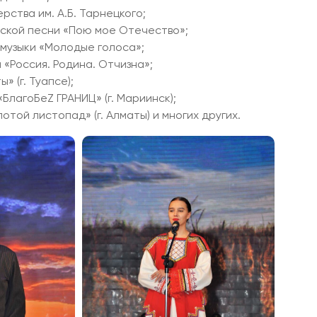
ства им. А.Б. Тарнецкого;
ской песни «Пою мое Отечество»;
музыки «Молодые голоса»;
«Россия. Родина. Отчизна»;
 (г. Туапсе);
лагоБеZ ГРАНИЦ» (г. Мариинск);
ой листопад» (г. Алматы) и многих других.