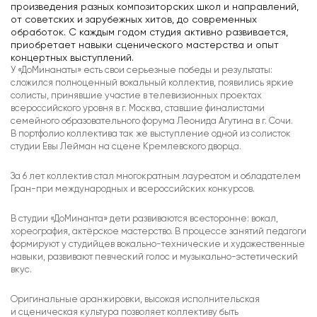
произведения разных композиторских школ и направлений,
от советских и зарубежных хитов, до современных
обработок. С каждым годом студия активно развивается,
приобретает навыки сценического мастерства и опыт
концертных выступлений.
У «ДоМинанаты» есть свои серьезные победы и результаты:
сложился полноценный вокальный коллектив, появились яркие
солисты, принявшие участие в телевизионных проектах
всероссийского уровня в г. Москва, ставшие финалистами
семейного образовательного форума Леонида Агутина в г. Сочи.
В портфолио коллектива так же выступление одной из солисток
студии Евы Лейман на сцене Кремлевского дворца.
За 6 лет коллектив стал многократным лауреатом и обладателем
Гран-при международных и всероссийских конкурсов.
В студии «ДоМинанта» дети развиваются всесторонне: вокал,
хореография, актёрское мастерство. В процессе занятий педагоги
формируют у студийцев вокально-технические и художественные
навыки, развивают певческий голос и музыкально-эстетический
вкус.
Оригинальные аранжировки, высокая исполнительская
и сценическая культура позволяет коллективу быть