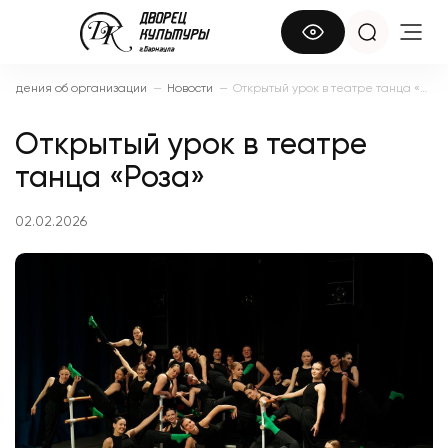
ведения об организации
—
Новости
—
Открытый урок в театре танца «Роза»
Открытый урок в театре
танца «Роза»
02.02.2026