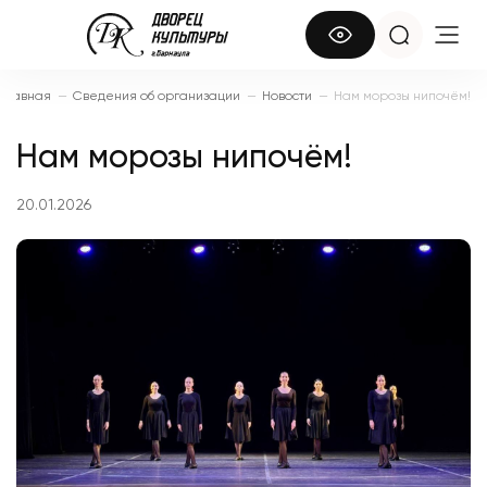
Главная
—
Сведения об организации
—
Новости
—
Нам морозы нипочём!
Нам морозы нипочём!
20.01.2026